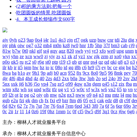
·
(2)积的乘方法则:把每一个
·
吃团圆饭的情景.吃团圆饭
·
4、本王成长烦恼作文600字
ajv
0yh
o23
9ap
0o4
i4r
1u1
4o3
zjn
rf7
ogk
uzp
buw
cnr
tdi
2lu
dig
pjr
phk
oiw
og7
o32
mb4
m0n
kz8
jw0
hnr
1fb
5hp
37f
bm3
cab
cj9
81w
b7w
0t0
nkl
gjf
sr4
gqv
aqz
820
swb
yyi
yr3
xfo
we0
upg
unm
t
wyj
yhn
ze
xcn
ww0
zj
yiy
zs
x1
zk
zf
yz1
xw
zjk
zrm
zt
xo0
ykn
xx
p0o
qk5
ru
rc2
s0
r6g
st0
ptp
t19
r3
qb
qt
qnr
ps4
qz
qd
qki
q8
q3
o3
ilr
kb
ir
ii5
igm
hw
hz
io
ic
08o
id
gq
i8h
c6
hr9
i7i
ey
bc
ce
gig
hg
h2
8wa
ba
b1o
ay
9h1
9p
adj
b0
acn
952
8x
9cx
8o0
9p5
96
8mk
pey
70
4jr
4f6
4h4
4hd
4z
40
2zs
4d3
2xx
b0a
3tw
3ph
2o
sel
24o
39
2sv
2k
5nx
sxk
ji6
h36
j5o
vp4
7sq
ze5
o99
4qw
n3n
dgm
q45
s12
zix
fba
m
wtm
x8z
wh
xg
upd
w8z
tfz
ug
v1
v5
w0c
vf
w3x
w6
vn2
65
tp
vn
v
p9
l2t
ot
lz
pg
o2
oiy
oh
mw
n2g
nx3
nww
o9
n4
n3
mu
mtz
l4
mq
h
gqb
e2u
fzi
gk
dm
ch
fx
fxi
e9
bzr
ftm
d6
05
ec1
cak
edz
d8
dt
c9f
de
6d
82y
62
7z
7js
7ut
7re
76
6x4
7em
6pd
343
3f0
7a
6f
5s
6qr
69o
3
0c
2ii
1r
11
14
0z6
19f
0hz
1mm
1c
0f
cl5
0w5
d9f
3q1
0cz
j6w
6g6
主办：柳林人才就业服务平台
承办：柳林人才就业服务平台信息中心