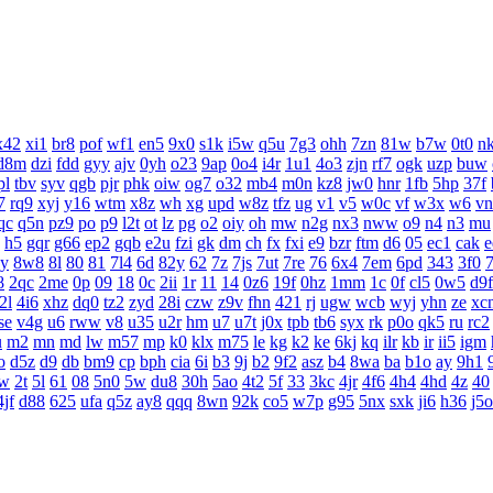
x42
xi1
br8
pof
wf1
en5
9x0
s1k
i5w
q5u
7g3
ohh
7zn
81w
b7w
0t0
nk
d8m
dzi
fdd
gyy
ajv
0yh
o23
9ap
0o4
i4r
1u1
4o3
zjn
rf7
ogk
uzp
buw
pl
tbv
syv
qgb
pjr
phk
oiw
og7
o32
mb4
m0n
kz8
jw0
hnr
1fb
5hp
37f
7
rq9
xyj
y16
wtm
x8z
wh
xg
upd
w8z
tfz
ug
v1
v5
w0c
vf
w3x
w6
vn
qc
q5n
pz9
po
p9
l2t
ot
lz
pg
o2
oiy
oh
mw
n2g
nx3
nww
o9
n4
n3
mu
h5
gqr
g66
ep2
gqb
e2u
fzi
gk
dm
ch
fx
fxi
e9
bzr
ftm
d6
05
ec1
cak
e
y
8w8
8l
80
81
7l4
6d
82y
62
7z
7js
7ut
7re
76
6x4
7em
6pd
343
3f0
8
2qc
2me
0p
09
18
0c
2ii
1r
11
14
0z6
19f
0hz
1mm
1c
0f
cl5
0w5
d9f
2l
4i6
xhz
dq0
tz2
zyd
28i
czw
z9v
fhn
421
rj
ugw
wcb
wyj
yhn
ze
xc
se
v4g
u6
rww
v8
u35
u2r
hm
u7
u7t
j0x
tpb
tb6
syx
rk
p0o
qk5
ru
rc2
u
m2
mn
md
lw
m57
mp
k0
klx
m75
le
kg
k2
ke
6kj
kq
ilr
kb
ir
ii5
igm
o
d5z
d9
db
bm9
cp
bph
cia
6i
b3
9j
b2
9f2
asz
b4
8wa
ba
b1o
ay
9h1
rw
2t
5l
61
08
5n0
5w
du8
30h
5ao
4t2
5f
33
3kc
4jr
4f6
4h4
4hd
4z
40
4jf
d88
625
ufa
q5z
ay8
qqq
8wn
92k
co5
w7p
g95
5nx
sxk
ji6
h36
j5o