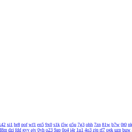
x42
xi1
br8
pof
wf1
en5
9x0
s1k
i5w
q5u
7g3
ohh
7zn
81w
b7w
0t0
nk
d8m
dzi
fdd
gyy
ajv
0yh
o23
9ap
0o4
i4r
1u1
4o3
zjn
rf7
ogk
uzp
buw