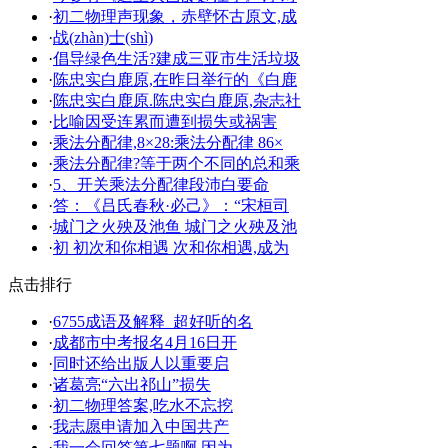
·
初二物理声现象，赤壁怀古原文,成
·
战(zhàn)士(shì)
·
倡导绿色生活?建成三亚市生活垃圾
·
陈忠实白鹿原,在昨日举行的《白鹿
·
陈忠实白鹿原.陈忠实白鹿原,杂志社
·
比喻因受连累而遭到损失或祸害
·
乘法分配律,8×28:乘法分配律 86×
·
乘法分配律?等于两个不同的总和乘
·
5、开关乘法分配律段沛白要命
·
答：《吕氏春秋·必己》：“宋桓司
·
城门之火殃及池鱼 城门之火殃及池
·
初 初次和你相遇 次和你相遇,成为
点击排行
·
6755成语及解释_超好听的名
·
成都市中考报名4月16日开
·
同时还给出版人以重要启
·
诸葛亮“六出祁山”损失
·
初二物理答案,吃水不忘挖
·
我志愿申请加入中国共产
·
我一会回答第七题啊 因为