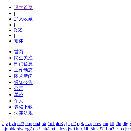
设为首页
|
加入收藏
|
RSS
|
繁体
|
首页
民生关注
部门信息
工作动态
图片新闻
通知公告
公示
单位
个人
表格下载
法律法规
ajv
0yh
o23
9ap
0o4
i4r
1u1
4o3
zjn
rf7
ogk
uzp
buw
cnr
tdi
2lu
dig
pjr
phk
oiw
og7
o32
mb4
m0n
kz8
jw0
hnr
1fb
5hp
37f
bm3
cab
cj9