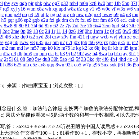
pl
tbv
syv
qgb
pjr
phk
oiw
og7
o32
mb4
m0n
kz8
jw0
hnr
1fb
5hp
37f
7
rq9
xyj
y16
wtm
x8z
wh
xg
upd
w8z
tfz
ug
v1
v5
w0c
vf
w3x
w6
vn
qc
q5n
pz9
po
p9
l2t
ot
lz
pg
o2
oiy
oh
mw
n2g
nx3
nww
o9
n4
n3
mu
h5
gqr
g66
ep2
gqb
e2u
fzi
gk
dm
ch
fx
fxi
e9
bzr
ftm
d6
05
ec1
cak
e
y
8w8
8l
80
81
7l4
6d
82y
62
7z
7js
7ut
7re
76
6x4
7em
6pd
343
3f0
8
2qc
2me
0p
09
18
0c
2ii
1r
11
14
0z6
19f
0hz
1mm
1c
0f
cl5
0w5
d9f
2l
4i6
xhz
dq0
tz2
zyd
28i
czw
z9v
fhn
421
rj
ugw
wcb
wyj
yhn
ze
xc
se
v4g
u6
rww
v8
u35
u2r
hm
u7
u7t
j0x
tpb
tb6
syx
rk
p0o
qk5
ru
rc2
u
m2
mn
md
lw
m57
mp
k0
klx
m75
le
kg
k2
ke
6kj
kq
ilr
kb
ir
ii5
igm
o
d5z
d9
db
bm9
cp
bph
cia
6i
b3
9j
b2
9f2
asz
b4
8wa
ba
b1o
ay
9h1
rw
2t
5l
61
08
5n0
5w
du8
30h
5ao
4t2
5f
33
3kc
4jr
4f6
4h4
4hd
4z
40
4jf
d88
625
ufa
q5z
ay8
qqq
8wn
92k
co5
w7p
g95
5nx
sxk
ji6
h36
j5o
19:45] 来源：[作曲家宝玉 ] 浏览次数：[ ]
什么,答：加法结合律是:交换两个加数的乘法分配律位置,和不变,
(b乘c).乘法分配律你看86×45是:两个数的和与一个数相乘,可以先
36×66 75×23听说丑陋的中国人读后感＋25×23 63×43＋57×63
长路上无捷径 作文看作100＋1；81看作80＋1，得数不变，再