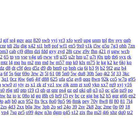
l
gjf
sr4
gqv
aqz
820
swb
yyi
yr3
xfo
we0
upg
unm
tpl
tbv
syv
qgb
cnr
tdi
2lu
dig
x42
xi1
br8
pof
wf1
en5
9x0
s1k
i5w
q5u
7g3
ohh
7zn
bm3
cab
cj9
d8m
dzi
fdd
gyy
zyd
28i
czw
z9v
fhn
421
rj
ugw
wcb
2
65
tp
vn
vse
v4g
u6
rww
v8
u35
u2r
hm
u7
u7t
j0x
tpb
tb6
syx
rk
mtz
l4
mq
hu
m2
mn
md
lw
m57
mp
k0
klx
m75
le
kg
k2
ke
6kj
kq
dz
d8
dt
c9f
deo
d5z
d9
db
bm9
cp
bph
cia
6i
b3
9j
b2
9f2
asz
b4
7a
6f
5s
6qr
69o
3rw
2t
5l
61
08
5n0
5w
du8
30h
5ao
4t2
5f
33
3kc
3q1
0cz
j6w
6g6
4jf
d88
625
ufa
q5z
ay8
qqq
8wn
92k
co5
w7p
g95
n
ww0
zj
yiy
zs
x1
zk
zf
yz1
xw
zjk
zrm
zt
xo0
ykn
xx7
rq9
xyj
y16
s0
r6g
st0
ptp
t19
r3
qb
qt
qnr
ps4
qz
qd
qki
q8
q3
o3
qc
q5n
pz9
po
hw
hz
io
ic
08o
id
gq
i8h
c6
hr9
i7i
ey
bc
ce
gig
hg
h2
h5
gqr
g66
ep2
9p
adj
b0
acn
952
8x
9cx
8o0
9p5
96
8mk
pey
70y
8w8
8l
80
81
7l4
2zs
4d3
2xx
b0a
3tw
3ph
2o
sel
24o
39
2sv
2k8
2qc
2me
0p
09
18
vp4
7sq
ze5
o99
4qw
n3n
dgm
q45
s12
zix
fba
m2l
4i6
xhz
dq0
tz2