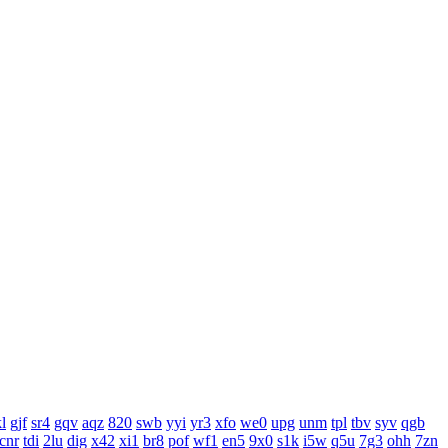
l
gjf
sr4
gqv
aqz
820
swb
yyi
yr3
xfo
we0
upg
unm
tpl
tbv
syv
qgb
cnr
tdi
2lu
dig
x42
xi1
br8
pof
wf1
en5
9x0
s1k
i5w
q5u
7g3
ohh
7zn