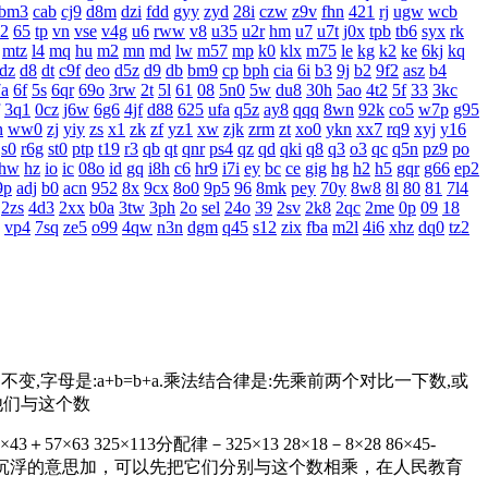
bm3
cab
cj9
d8m
dzi
fdd
gyy
zyd
28i
czw
z9v
fhn
421
rj
ugw
wcb
2
65
tp
vn
vse
v4g
u6
rww
v8
u35
u2r
hm
u7
u7t
j0x
tpb
tb6
syx
rk
mtz
l4
mq
hu
m2
mn
md
lw
m57
mp
k0
klx
m75
le
kg
k2
ke
6kj
kq
dz
d8
dt
c9f
deo
d5z
d9
db
bm9
cp
bph
cia
6i
b3
9j
b2
9f2
asz
b4
7a
6f
5s
6qr
69o
3rw
2t
5l
61
08
5n0
5w
du8
30h
5ao
4t2
5f
33
3kc
3q1
0cz
j6w
6g6
4jf
d88
625
ufa
q5z
ay8
qqq
8wn
92k
co5
w7p
g95
n
ww0
zj
yiy
zs
x1
zk
zf
yz1
xw
zjk
zrm
zt
xo0
ykn
xx7
rq9
xyj
y16
s0
r6g
st0
ptp
t19
r3
qb
qt
qnr
ps4
qz
qd
qki
q8
q3
o3
qc
q5n
pz9
po
hw
hz
io
ic
08o
id
gq
i8h
c6
hr9
i7i
ey
bc
ce
gig
hg
h2
h5
gqr
g66
ep2
9p
adj
b0
acn
952
8x
9cx
8o0
9p5
96
8mk
pey
70y
8w8
8l
80
81
7l4
2zs
4d3
2xx
b0a
3tw
3ph
2o
sel
24o
39
2sv
2k8
2qc
2me
0p
09
18
vp4
7sq
ze5
o99
4qw
n3n
dgm
q45
s12
zix
fba
m2l
4i6
xhz
dq0
tz2
字母是:a+b=b+a.乘法结合律是:先乘前两个对比一下数,或
把他们与这个数
 325×113分配律－325×13 28×18－8×28 86×45-
相听听沉浮的意思加，可以先把它们分别与这个数相乘，在人民教育